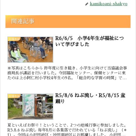
kamikoani-shakyo
関連記事
R6/6/5 小学4年生が福祉につ
社協本部
いて学びました
※写真はこちらから 昨年度に引き続き、小学生に向けて当協議会事
務局長が講話を行いました。今回福祉センター、保健センターに来
たのは上小阿仁村小学校4年生の9名。「総合的な学習の時間」で福
祉について学んでいるそうです。 1&#x2...
R5/8/6 ねぶ流し・R5/8/15 盆
社協本部
踊り
夏といえばお祭り！ということで、2つの地域行事に参加しました。
R5.8.6 ねぶ流し 毎年8月に各集落で行われている「ねぶ流し」（＊
1）。今回は小沢田地区・沖田面地区にお邪魔しました。 小沢田地