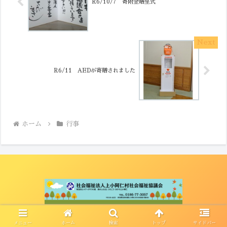
R6/10/7 寄附金贈呈式
R6/11 AEDが寄贈されました
ホーム
行事
© 2021 社会福祉法人上小阿仁村社会福祉協議会.
メニュー
ホーム
検索
トップ
サイドバー