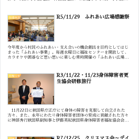
区 木材で作られた枠組みに、イラスト...
R5/11/29 ふれあい広場感謝祭
社協本部
今年度から村民のふれあい・支え合いの機会創出を目的としてはじ
まった「ふれあい事業」。毎週水曜日に福祉センターを開放して、
カラオケや囲碁など思い思いに楽しむ常時開催の「ふれあい広場」
や、ボランティア調理員が腕をふるう「ふれあい食堂」、移動手
段...
R3/11/22・11/23身体障害者更
お知らせ
生協会研修旅行
11月22日に秋田県庁正庁にて身体の障害を克服して自立された
方々、また、永年にわたり身体障害者団体の育成に貢献された方々
に神部秀行秋田県副知事と伊藤英紀秋田県身体障害者福祉協会会長
から表彰状が授与され、上小阿仁村の伊藤金二様が表彰されまし...
R7/12/25 クリスマス会～デイ
行事