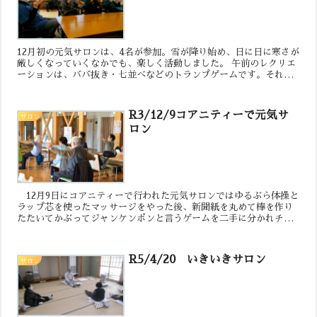
12月初の元気サロンは、4名が参加。雪が降り始め、日に日に寒さが
厳しくなっていくなかでも、楽しく活動しました。 午前のレクリエ
ーションは、ババ抜き・七並べなどのトランプゲームです。それぞ
れ作戦を立てて思案しながら、取り組みました。参加者から...
R3/12/9コアニティーで元気サ
サロン
ロン
12月9日にコアニティーで行われた元気サロンではゆるぶら体操と
ラップ芯を使ったマッサージをやった後、新聞紙を丸めて棒を作り
たたいてかぶってジャンケンポンと言うゲームを二手に分かれチー
ム対抗戦で勝負しました。皆さん熱中していてとても楽しそう...
R5/4/20 いきいきサロン
サロン