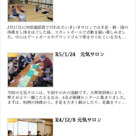
2月17日に沖田面部落で行われたいきいきサロンでは手足・肩・指の
体操をし体をほぐした後、スカットボールで点数を競い楽しみまし
た。中にはゲートボールやグランドゴルフ等をやられている方もい
て初めてやる方にアドバイスしている様子も見られました。と...
R5/1/24 元気サロン
サロン
今回の元気サロンは、午前中のみの活動です。大寒波到来により、
寒さがより一層こたえるなか、6名が保健センターに集まりました。
まずは、恒例の体操から。手足を大きく動かしたり、足裏をラップ
の芯でマッサージしたりしました。適度に動くと、体がポカポ...
R4/12/8 元気サロン
サロン