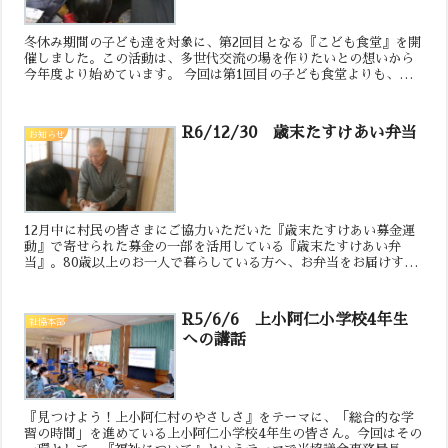
冬休み期間の子ども達を対象に、第2回目となる『こども食堂』を開
催しました。この活動は、多世代交流の場を作りたいとの想いから
今年度より始めています。 今回は第1回目の子ども食堂よりも、さ
らにパワーアップさせました。食事以外でも楽しめるようにア...
R6/12/30 歳末たすけあい弁当
お知らせ
12月中に村民の皆さまにご協力いただいた『歳末たすけあい募金運
動』で寄せられた募金の一部を活用している『歳末たすけあい弁
当』。80歳以上のお一人で暮らしている方へ、お弁当をお届けする
活動です。少しでも明るく新しい年を迎えてほしいという思いが...
R5/6/6 上小阿仁小学校4年生
社協本部
への講話
『見つけよう！上小阿仁村のやさしさ』をテーマに、「総合的な学
習の時間」を進めている上小阿仁小学校4年生の皆さん。今回はその