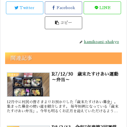
Twitter
Facebook
LINE
コピー
kamikoani-shakyo
関連記事
R7/12/30 歳末たすけあい運動
社協本部
～弁当～
12月中に村民の皆さまよりお預かりした「歳末たすけあい募金」。
集まった募金の使い道を紹介します。 毎年恒例となっている「歳末
たすけあい弁当」。今年も明るくお正月を迎えていただけるよう
に、お渡ししました。 約90名の一人で生活している80歳...