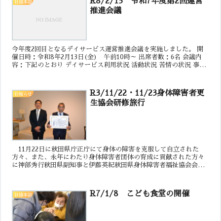
R8/2/13 令和7年度第2回運営
社協本部
推進会議
今年度2回目となるデイサービス運営推進会議を実施しました。 開
催日時：令和8年2月13日(金) 午前10時～ 出席者数：6名 会議内
容：下記のとおり デイサービス利用状況 活動状況 苦情の状況 事
故・インシデント・ヒヤリハットの状況 身...
R3/11/22・11/23身体障害者更
お知らせ
生協会研修旅行
11月22日に秋田県庁正庁にて身体の障害を克服して自立された
方々、また、永年にわたり身体障害者団体の育成に貢献された方々
に神部秀行秋田県副知事と伊藤英紀秋田県身体障害者福祉協会会長
から表彰状が授与され、上小阿仁村の伊藤金二様が表彰されまし...
R7/1/8 こども食堂の開催
社協本部