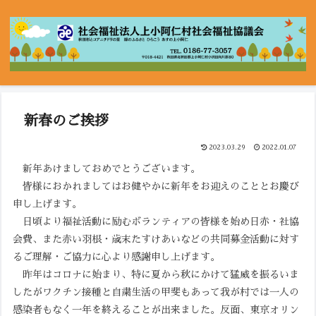
新春のご挨拶
2023.03.29
2022.01.07
新年あけましておめでとうございます。
皆様におかれましてはお健やかに新年をお迎えのこととお慶び
申し上げます。
日頃より福祉活動に励むボランティアの皆様を始め日赤・社協
会費、また赤い羽根・歳末たすけあいなどの共同募金活動に対す
るご理解・ご協力に心より感謝申し上げます。
昨年はコロナに始まり、特に夏から秋にかけて猛威を振るいま
したがワクチン接種と自粛生活の甲斐もあって我が村では一人の
感染者もなく一年を終えることが出来ました。反面、東京オリン