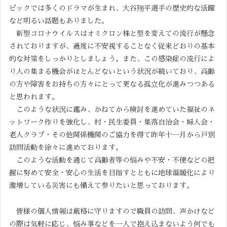
ピックでは多くのドラマが生まれ、大谷翔平選手の歴史的な活躍
など明るい話題もありました。
新型コロナウイルスはオミクロン株と型を変えての流行が懸念
されておりますが、過度に不安視することなく従来どおりの基本
的な対策をしっかりとしましょう。また、この感染症の流行によ
り人の集まる機会がほとんどないという状況が続いており、高齢
の方や障害をお持ちの方々にとって更なる孤立化が進みつつある
と思われます。
このような状況に鑑み、かねてから検討を進めていた福祉のネ
ットワーク作りを強化し、村・民生委員・集落自治会・婦人会・
老人クラブ・その他関係機関のご協力を得て昨年十一月から戸別
訪問活動を徐々に進めております。
このような活動を通じて高齢者等の悩みや不安・不便などの把
握に努めて安全・安心の生活を目指すとともに地球温暖化により
激増している災害にも備えて参りたいと思っております。
皆様の個人情報は厳格に守りますので職員の訪問、声かけなど
の際は気軽に応じ、悩み事などを一人で抱え込まないよう何でも